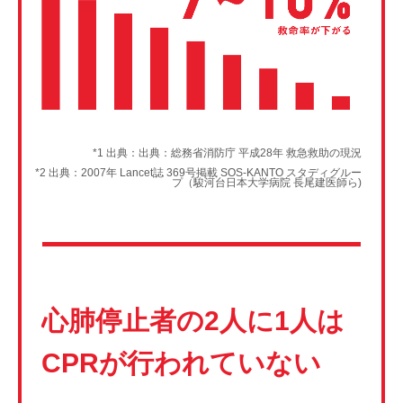
*1 出典：出典：総務省消防庁 平成28年 救急救助の現況
*2 出典：2007年 Lancet誌 369号掲載 SOS-KANTO スタディグルー
プ（駿河台日本大学病院 長尾建医師ら)
心肺停止者の2人に1人は
CPRが行われていない